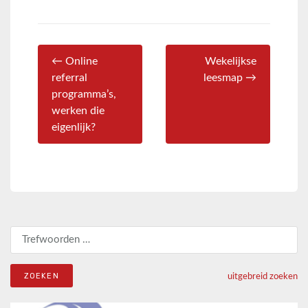
← Online
Wekelijkse
referral
leesmap →
programma’s,
werken die
eigenlijk?
Zoeken naar:
uitgebreid zoeken