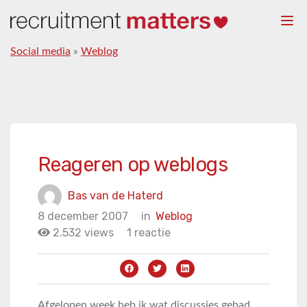
Togg
navi
Social media
»
Weblog
Reageren op weblogs
Bas van de Haterd
8 december 2007
in
Weblog
2.532 views
1 reactie
Afgelopen week heb ik wat discussies gehad