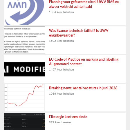
Planning voor gefaseerde uitrol UWV BMS nu
alweer volstrekt achterhaald
1834 keer bekeken
Was 8vance technisch failliet? Is UWV
engelbewaarder?
1602 keer bekeken
EU Code of Practice on marking and labelling
AI-generated content
1467 keer bekeken
Breaking news: aantal vacatures in juni 2026
1036 keer bekeken
Elke orgie kent een einde
977 keer bekeken