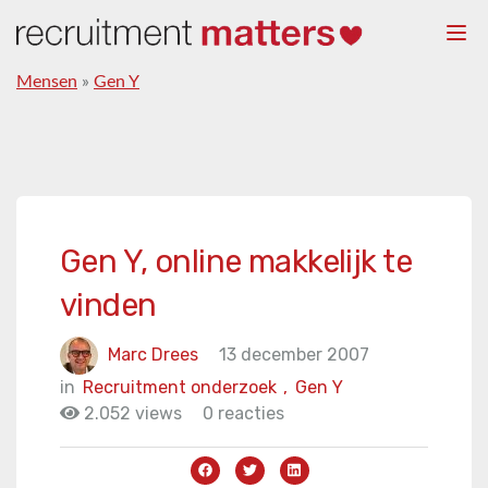
Togg
navi
Mensen
»
Gen Y
Gen Y, online makkelijk te
vinden
Marc Drees
13 december 2007
in
Recruitment onderzoek
,
Gen Y
2.052 views
0 reacties