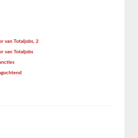
r van Totaljobs, 2
or van Totaljobs
uncties
dagochtend