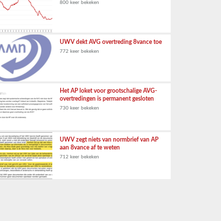
800 keer bekeken
UWV dekt AVG overtreding 8vance toe
772 keer bekeken
Het AP loket voor grootschalige AVG-
overtredingen is permanent gesloten
730 keer bekeken
UWV zegt niets van normbrief van AP
aan 8vance af te weten
712 keer bekeken