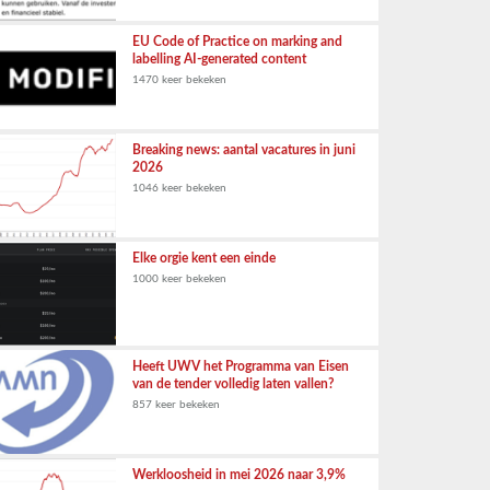
EU Code of Practice on marking and
labelling AI-generated content
1470 keer bekeken
Breaking news: aantal vacatures in juni
2026
1046 keer bekeken
Elke orgie kent een einde
1000 keer bekeken
Heeft UWV het Programma van Eisen
van de tender volledig laten vallen?
857 keer bekeken
Werkloosheid in mei 2026 naar 3,9%