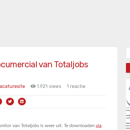
Zo
cumercial van Totaljobs
acaturesite
1.921 views
1 reactie
nitor van Totaljobs is weer uit. Te downloaden
via