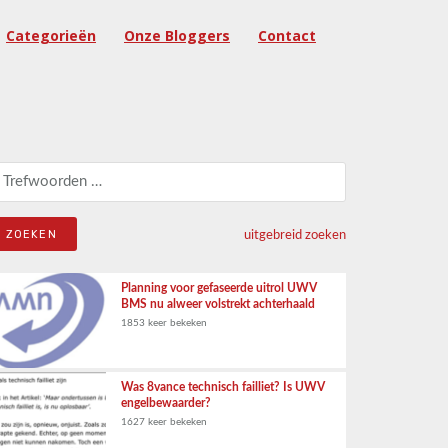
Categorieën
Onze Bloggers
Contact
eken naar:
uitgebreid zoeken
Planning voor gefaseerde uitrol UWV
BMS nu alweer volstrekt achterhaald
1853 keer bekeken
Was 8vance technisch failliet? Is UWV
engelbewaarder?
1627 keer bekeken