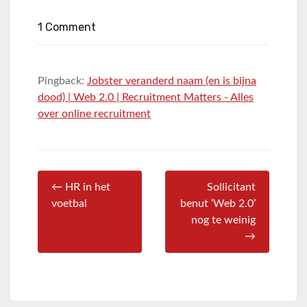
1 Comment
Pingback:
Jobster veranderd naam (en is bijna
dood) | Web 2.0 | Recruitment Matters - Alles
over online recruitment
← HR in het
Sollicitant
voetbal
benut ‘Web 2.0’
nog te weinig
→