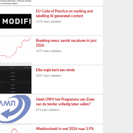
EU Code of Practice on marking and
labelling AI-generated content
1476 keer bekeken
Breaking news: aantal vacatures in juni
2026
1071 keer bekeken
Elke orgie kent een einde
1007 keer bekeken
Heeft UWV het Programma van Eisen
van de tender volledig laten vallen?
871 keer bekeken
Werkloosheid in mei 2026 naar 3,9%