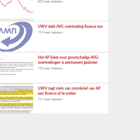
801 keer bekeken
UWV dekt AVG overtreding 8vance toe
774 keer bekeken
Het AP loket voor grootschalige AVG-
overtredingen is permanent gesloten
735 keer bekeken
UWV zegt niets van normbrief van AP
aan 8vance af te weten
717 keer bekeken