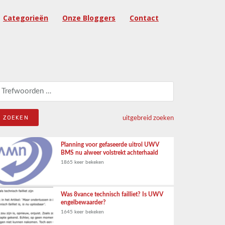
Categorieën
Onze Bloggers
Contact
eken naar:
uitgebreid zoeken
Planning voor gefaseerde uitrol UWV
BMS nu alweer volstrekt achterhaald
1865 keer bekeken
Was 8vance technisch failliet? Is UWV
engelbewaarder?
1645 keer bekeken