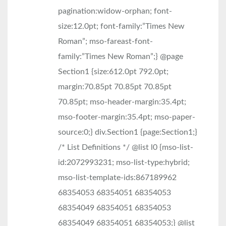
pagination:widow-orphan; font-
size:12.0pt; font-family:”Times New
Roman”; mso-fareast-font-
family:”Times New Roman”;} @page
Section1 {size:612.0pt 792.0pt;
margin:70.85pt 70.85pt 70.85pt
70.85pt; mso-header-margin:35.4pt;
mso-footer-margin:35.4pt; mso-paper-
source:0;} div.Section1 {page:Section1;}
/* List Definitions */ @list l0 {mso-list-
id:2072993231; mso-list-type:hybrid;
mso-list-template-ids:867189962
68354053 68354051 68354053
68354049 68354051 68354053
68354049 68354051 68354053;} @list