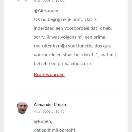
says:
4 juli 2008 at 19:02
@Alexander
Ok nu begrijp ik je punt. Dat is
inderdaad een vooroordeel dat ik heb,
sorry. Ik was volgens mij een prima
recruiter in mijn startfunctie, dus qua
vooroordelen staat het dan 1-1, wat mij
betreft een prima eindscore.
Beantwoorden
Alexander Crépin
says:
4 juli 2008 at 18:45
@Ruben,
dat spijt mij oprecht.