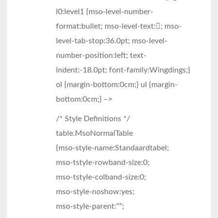
l0:level1 {mso-level-number-
format:bullet; mso-level-text:; mso-
level-tab-stop:36.0pt; mso-level-
number-position:left; text-
indent:-18.0pt; font-family:Wingdings;}
ol {margin-bottom:0cm;} ul {margin-
bottom:0cm;} –>
/* Style Definitions */
table.MsoNormalTable
{mso-style-name:Standaardtabel;
mso-tstyle-rowband-size:0;
mso-tstyle-colband-size:0;
mso-style-noshow:yes;
mso-style-parent:””;