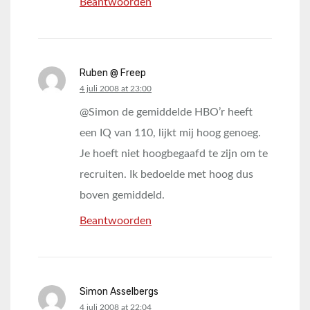
Beantwoorden
Ruben @ Freep
says:
4 juli 2008 at 23:00
@Simon de gemiddelde HBO’r heeft
een IQ van 110, lijkt mij hoog genoeg.
Je hoeft niet hoogbegaafd te zijn om te
recruiten. Ik bedoelde met hoog dus
boven gemiddeld.
Beantwoorden
Simon Asselbergs
says:
4 juli 2008 at 22:04