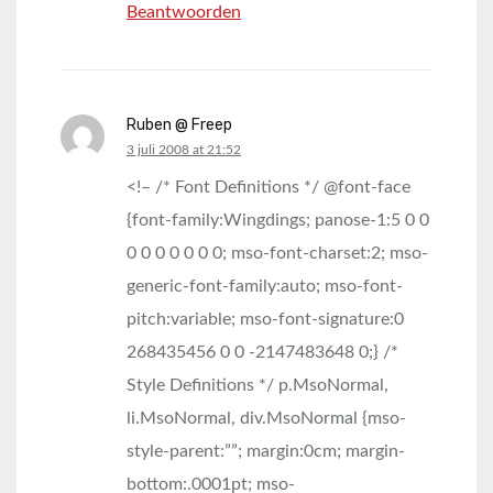
Beantwoorden
Ruben @ Freep
says:
3 juli 2008 at 21:52
<!– /* Font Definitions */ @font-face
{font-family:Wingdings; panose-1:5 0 0
0 0 0 0 0 0 0; mso-font-charset:2; mso-
generic-font-family:auto; mso-font-
pitch:variable; mso-font-signature:0
268435456 0 0 -2147483648 0;} /*
Style Definitions */ p.MsoNormal,
li.MsoNormal, div.MsoNormal {mso-
style-parent:””; margin:0cm; margin-
bottom:.0001pt; mso-