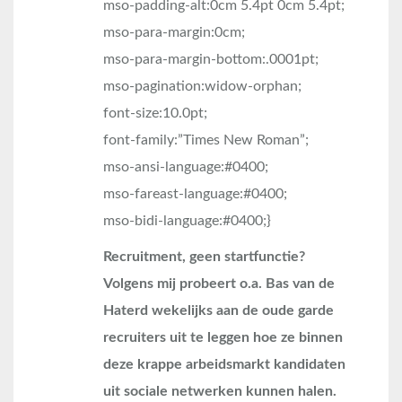
mso-padding-alt:0cm 5.4pt 0cm 5.4pt;
mso-para-margin:0cm;
mso-para-margin-bottom:.0001pt;
mso-pagination:widow-orphan;
font-size:10.0pt;
font-family:”Times New Roman”;
mso-ansi-language:#0400;
mso-fareast-language:#0400;
mso-bidi-language:#0400;}
Recruitment, geen startfunctie?
Volgens mij probeert o.a. Bas van de
Haterd wekelijks aan de oude garde
recruiters uit te leggen hoe ze binnen
deze krappe arbeidsmarkt kandidaten
uit sociale netwerken kunnen halen.