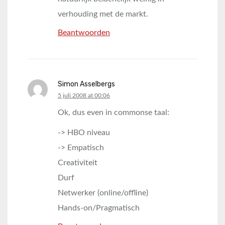
verhouding met de markt.
Beantwoorden
Simon Asselbergs
says:
5 juli 2008 at 00:06
Ok, dus even in commonse taal:
-> HBO niveau
-> Empatisch
Creativiteit
Durf
Netwerker (online/offline)
Hands-on/Pragmatisch