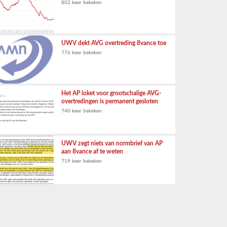
802 keer bekeken
UWV dekt AVG overtreding 8vance toe
776 keer bekeken
Het AP loket voor grootschalige AVG-
overtredingen is permanent gesloten
740 keer bekeken
UWV zegt niets van normbrief van AP
aan 8vance af te weten
719 keer bekeken