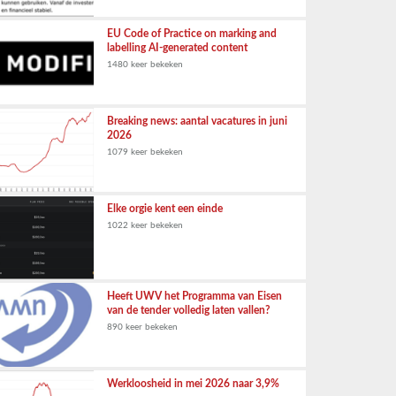
EU Code of Practice on marking and
labelling AI-generated content
1480 keer bekeken
Breaking news: aantal vacatures in juni
2026
1079 keer bekeken
Elke orgie kent een einde
1022 keer bekeken
Heeft UWV het Programma van Eisen
van de tender volledig laten vallen?
890 keer bekeken
Werkloosheid in mei 2026 naar 3,9%