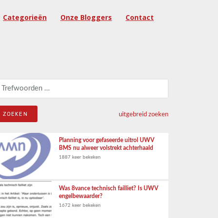
Categorieën
Onze Bloggers
Contact
eken naar:
uitgebreid zoeken
Planning voor gefaseerde uitrol UWV
BMS nu alweer volstrekt achterhaald
1887 keer bekeken
Was 8vance technisch failliet? Is UWV
engelbewaarder?
1672 keer bekeken