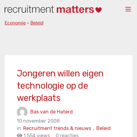
Togg
navi
Economie
»
Beleid
Jongeren willen eigen
technologie op de
werkplaats
Bas van de Haterd
10 november 2008
in
Recruitment trends & nieuws
,
Beleid
1.554 views
0 reacties