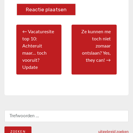
← Vacaturesite
Ze kunnen me
top 10:
toch niet
Achteruit
zomaar
maar… toch
ontslaan? Yes,
vooruit?
they can! →
Update
Zoeken naar:
uitgebreid zoeken