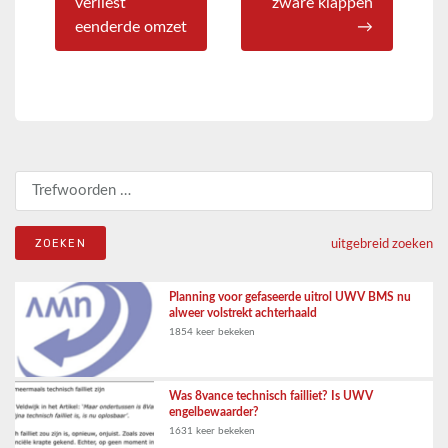
verliest
zware klappen
eenderde omzet
→
Zoeken naar:
uitgebreid zoeken
Planning voor gefaseerde uitrol UWV BMS nu
alweer volstrekt achterhaald
1854 keer bekeken
Was 8vance technisch failliet? Is UWV
engelbewaarder?
1631 keer bekeken