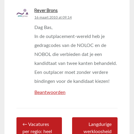
Reyer Brons
says:
16 maart 2010 at 09:14
Dag Bas,
In de outplacement-wereld heb je
gedragcodes van de NOLOC en de
NOBOL die verbieden dat je een
kandidtaat van twee kanten behandeld.
Een outplacer moet zonder verdere
bindingen voor de kandidaat kiezen!
Beantwoorden
← Vacatures
Langdurige
per regio: heel
werkloosheid