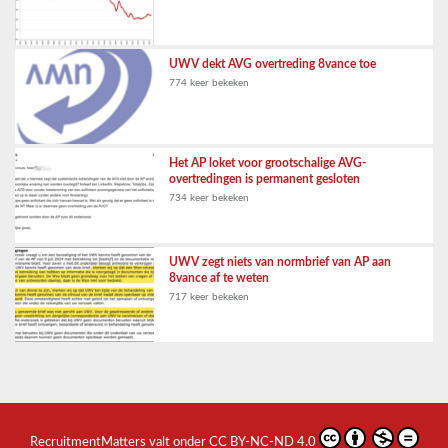
UWV dekt AVG overtreding 8vance toe
774 keer bekeken
Het AP loket voor grootschalige AVG-
overtredingen is permanent gesloten
734 keer bekeken
UWV zegt niets van normbrief van AP aan
8vance af te weten
717 keer bekeken
RecruitmentMatters
valt onder
CC BY-NC-ND 4.0