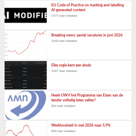
EU Code of Practice on marking and labelling
AI-generated content
1475 keer bekeken
Breaking news: aantal vacatures in juni 2026
1060 keer bekeken
Elke orgie kent een einde
1007 keer bekeken
Heeft UWV het Programma van Eisen van de
tender volledig laten vallen?
866 keer bekeken
Werkloosheid in mei 2026 naar 3,9%
800 keer bekeken