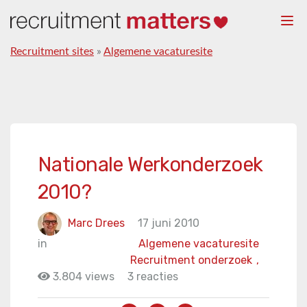
Togg
navi
Recruitment sites
»
Algemene vacaturesite
Nationale Werkonderzoek
2010?
Marc Drees
17 juni 2010
in
Algemene vacaturesite
Recruitment onderzoek
,
3.804 views
3 reacties