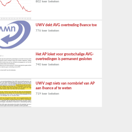
802 keer bekeken
UWV dekt AVG overtreding 8vance toe
776 keer bekeken
Het AP loket voor grootschalige AVG-
overtredingen is permanent gesloten
740 keer bekeken
UWV zegt niets van normbrief van AP
aan 8vance af te weten
719 keer bekeken