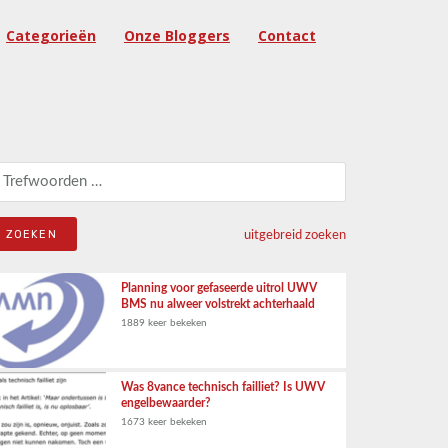
Categorieën
Onze Bloggers
Contact
eken naar:
uitgebreid zoeken
Planning voor gefaseerde uitrol UWV
BMS nu alweer volstrekt achterhaald
1889 keer bekeken
Was 8vance technisch failliet? Is UWV
engelbewaarder?
1673 keer bekeken