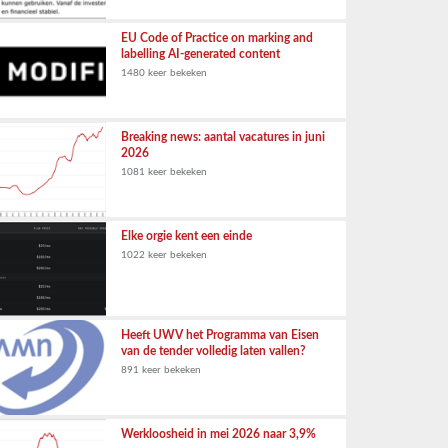
EU Code of Practice on marking and
labelling AI-generated content
1480 keer bekeken
Breaking news: aantal vacatures in juni
2026
1081 keer bekeken
Elke orgie kent een einde
1022 keer bekeken
Heeft UWV het Programma van Eisen
van de tender volledig laten vallen?
891 keer bekeken
Werkloosheid in mei 2026 naar 3,9%