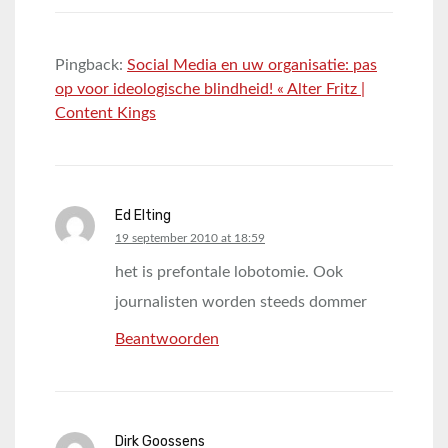
Pingback:
Social Media en uw organisatie: pas
op voor ideologische blindheid! « Alter Fritz |
Content Kings
Ed Elting
says:
19 september 2010 at 18:59
het is prefontale lobotomie. Ook
journalisten worden steeds dommer
Beantwoorden
Dirk Goossens