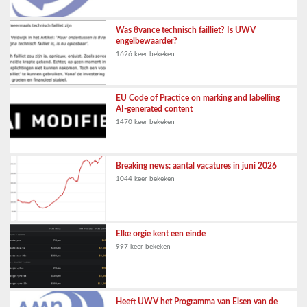
Was 8vance technisch failliet? Is UWV
engelbewaarder?
1626 keer bekeken
EU Code of Practice on marking and labelling
AI-generated content
1470 keer bekeken
Breaking news: aantal vacatures in juni 2026
1044 keer bekeken
Elke orgie kent een einde
997 keer bekeken
Heeft UWV het Programma van Eisen van de