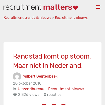
Togg
navi
Recruitment trends & nieuws
»
Recruitment nieuws
Randstad komt op stoom.
Maar niet in Nederland.
Wilbert Geijtenbeek
28 oktober 2010
in
Uitzendbureau
,
Recruitment nieuws
2.826 views
0 reacties