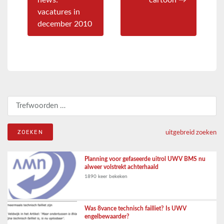
news:
cartoon →
vacatures in
december 2010
Zoeken naar:
uitgebreid zoeken
Planning voor gefaseerde uitrol UWV BMS nu
alweer volstrekt achterhaald
1890 keer bekeken
Was 8vance technisch failliet? Is UWV
engelbewaarder?