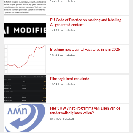
1675 keer bekeken
EU Code of Practice on marking and labelling
AI-generated content
1482 keer bekeken
Breaking news: aantal vacatures in juni 2026
1084 keer bekeken
Elke orgie kent een einde
1028 keer bekeken
Heeft UWV het Programma van Eisen van de
tender volledig laten vallen?
897 keer bekeken