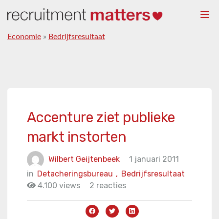
Togg
navi
Economie
»
Bedrijfsresultaat
Accenture ziet publieke
markt instorten
Wilbert Geijtenbeek
1 januari 2011
in
Detacheringsbureau
,
Bedrijfsresultaat
4.100 views
2 reacties