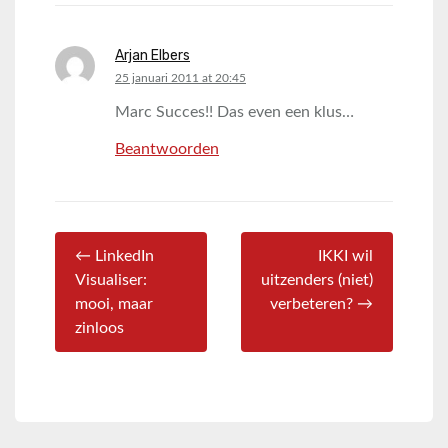
Arjan Elbers
says:
25 januari 2011 at 20:45
Marc Succes!! Das even een klus…
Beantwoorden
← LinkedIn
IKKI wil
Visualiser:
uitzenders (niet)
mooi, maar
verbeteren? →
zinloos