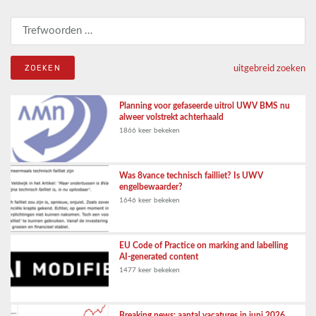
Zoeken naar:
uitgebreid zoeken
Planning voor gefaseerde uitrol UWV BMS nu
alweer volstrekt achterhaald
1866 keer bekeken
Was 8vance technisch failliet? Is UWV
engelbewaarder?
1646 keer bekeken
EU Code of Practice on marking and labelling
AI-generated content
1477 keer bekeken
Breaking news: aantal vacatures in juni 2026