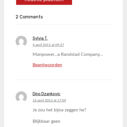
2 Comments
Sylvia T.
says:
4 april 2011 at 09:27
Manpower…a Randstad Company…
Beantwoorden
Dino Dzankovic
says:
16 april 2012 at 17:09
Je zou het bijna zeggen he?
Blijkbaar geen