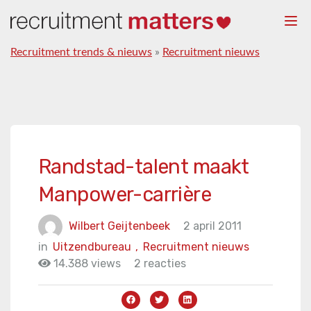
Togg
navi
Recruitment trends & nieuws
»
Recruitment nieuws
Randstad-talent maakt
Manpower-carrière
Wilbert Geijtenbeek
2 april 2011
in
Uitzendbureau
,
Recruitment nieuws
14.388 views
2 reacties