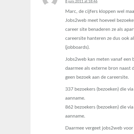
says:
8 juni 2011 at 18:46
Marc, de cijfers kloppen wel maa
Jobs2web meet hoeveel bezoeker
career site benaderen ze als apa
careersite hanteren ze dus ook a
(jobboards).
Jobs2web kan meten vanaf een be
daarmee als externe bron naast d
geen bezoek aan de careersite.
337 bezoekers (bezoeken) die via 
aanname.
862 bezoekers (bezoeken) die via
aanname.
Daarmee vergeet jobs2web voor 