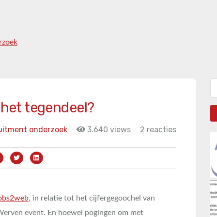
rzoek
Zo
t het tegendeel?
uitment onderzoek
3.640 views
2 reacties
Jobs2web
, in relatie tot het cijfergegoochel van
 Werven event. En hoewel pogingen om met