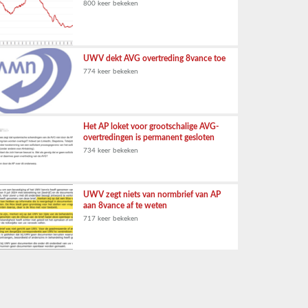
800 keer bekeken
UWV dekt AVG overtreding 8vance toe
774 keer bekeken
Het AP loket voor grootschalige AVG-
overtredingen is permanent gesloten
734 keer bekeken
UWV zegt niets van normbrief van AP
aan 8vance af te weten
717 keer bekeken