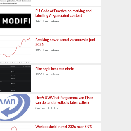
EU Code of Practice on marking and
labelling AI-generated content
1475 keer bekeken
Breaking news: aantal vacatures in juni
2026
1065 keer bekeken
Elke orgie kent een einde
1007 keer bekeken
Heeft UWV het Programma van Eisen
van de tender volledig laten vallen?
869 keer bekeken
Werkloosheid in mei 2026 naar 3,9%