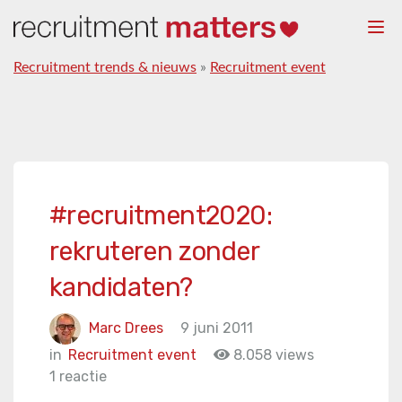
Togg
navi
Recruitment trends & nieuws
»
Recruitment event
#recruitment2020:
rekruteren zonder
kandidaten?
Marc Drees
9 juni 2011
in
Recruitment event
8.058 views
1 reactie