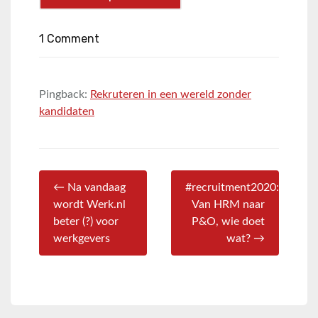
1 Comment
Pingback:
Rekruteren in een wereld zonder
kandidaten
← Na vandaag
#recruitment2020:
wordt Werk.nl
Van HRM naar
beter (?) voor
P&O, wie doet
werkgevers
wat? →