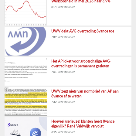
Werkloosheid in mei 2026 naar 3,9%
814 keer bekeken
UWV dekt AVG overtreding 8vance toe
789 keer bekeken
Het AP loket voor grootschalige AVG-
overtredingen is permanent gesloten
761 keer bekeken
UWV zegt niets van normbrief van AP aan
8vance af te weten
732 keer bekeken
Hoeveel (serieuze) klanten heeft 8vance
eigenlijk? René Veldwijk vervolgt
645 keer bekeken