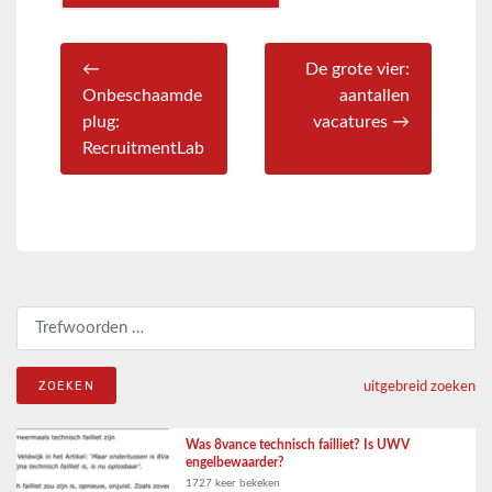
←
De grote vier:
Onbeschaamde
aantallen
plug:
vacatures →
RecruitmentLab
Zoeken naar:
uitgebreid zoeken
Was 8vance technisch failliet? Is UWV
engelbewaarder?
1727 keer bekeken