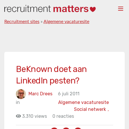
Togg
navi
Recruitment sites
»
Algemene vacaturesite
BeKnown doet aan
LinkedIn pesten?
Marc Drees
6 juli 2011
in
Algemene vacaturesite
Social netwerk
,
3.310 views
0 reacties