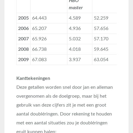
HBO
master
m
2005
64.443
4.589
52.259
2006
65.207
4.936
57.656
2007
65.926
5.032
57.170
2008
66.738
4.018
59.645
2009
67.083
3.937
63.054
Kanttekeningen
Deze getallen worden snel door jan en alleman
overgenomen als de doelgroep, maar bij het
gebruik van deze cijfers zit je met een groot
aantal doubléringen. Door rekening te houden
met een aantal situaties zou je doubléringen
eruit kunnen halen: