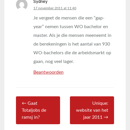
Sydney
says:
17 november 2011 at 11:40
Je vergeet de mensen die een “gap-
year” nemen tussen WO bachelor en
master. Als je die mensen meeneemt in
de berekeningen is het aantal van 930
WO-bachelors die de arbeidsmarkt op
gaan, nog veel lager.
Beantwoorden
← Gaat
Unique:
Totaljobs de
website van het
ramsj in?
jaar 2011 →