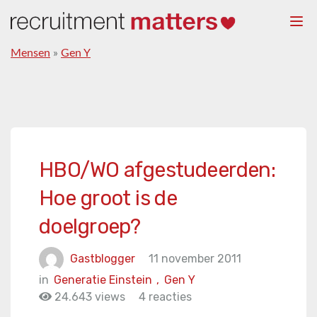
Togg
navi
Mensen
»
Gen Y
HBO/WO afgestudeerden:
Hoe groot is de
doelgroep?
Gastblogger
11 november 2011
in
Generatie Einstein
,
Gen Y
24.643 views
4 reacties