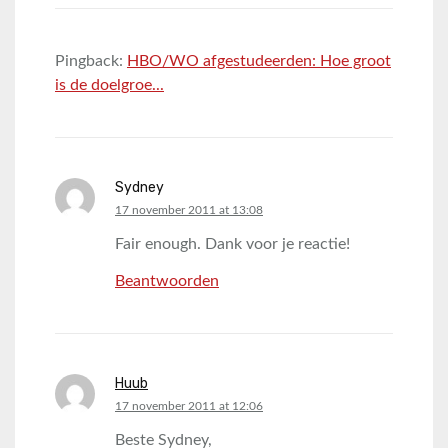
Pingback:
HBO/WO afgestudeerden: Hoe groot
is de doelgroe...
Sydney
says:
17 november 2011 at 13:08
Fair enough. Dank voor je reactie!
Beantwoorden
Huub
says:
17 november 2011 at 12:06
Beste Sydney,