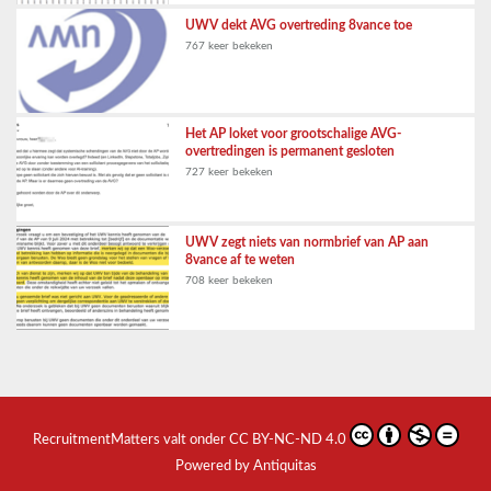
UWV dekt AVG overtreding 8vance toe
767 keer bekeken
Het AP loket voor grootschalige AVG-
overtredingen is permanent gesloten
727 keer bekeken
UWV zegt niets van normbrief van AP aan
8vance af te weten
708 keer bekeken
RecruitmentMatters
valt onder
CC BY-NC-ND 4.0
Powered by Antiquitas