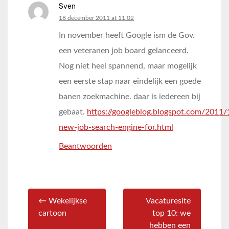
Sven
says:
18 december 2011 at 11:02
In november heeft Google ism de Gov.
een veteranen job board gelanceerd.
Nog niet heel spannend, maar mogelijk
een eerste stap naar eindelijk een goede
banen zoekmachine. daar is iedereen bij
gebaat.
https://googleblog.blogspot.com/2011
new-job-search-engine-for.html
Beantwoorden
← Wekelijkse
Vacaturesite
cartoon
top 10: we
hebben een