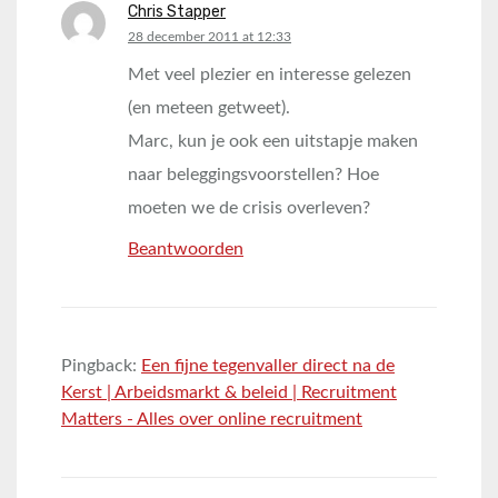
Chris Stapper
says:
28 december 2011 at 12:33
Met veel plezier en interesse gelezen
(en meteen getweet).
Marc, kun je ook een uitstapje maken
naar beleggingsvoorstellen? Hoe
moeten we de crisis overleven?
Beantwoorden
Pingback:
Een fijne tegenvaller direct na de
Kerst | Arbeidsmarkt & beleid | Recruitment
Matters - Alles over online recruitment