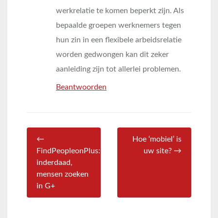
werkrelatie te komen beperkt zijn. Als
bepaalde groepen werknemers tegen
hun zin in een flexibele arbeidsrelatie
worden gedwongen kan dit zeker
aanleiding zijn tot allerlei problemen.
Beantwoorden
←
Hoe ‘mobiel’ is
FindPeopleonPlus:
uw site? →
inderdaad,
mensen zoeken
in G+