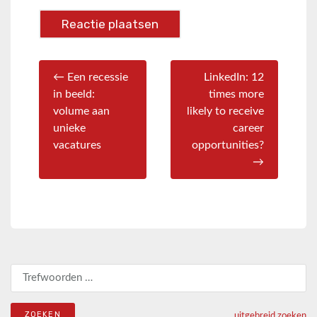
← Een recessie
LinkedIn: 12
in beeld:
times more
volume aan
likely to receive
unieke
career
vacatures
opportunities?
→
Zoeken naar:
uitgebreid zoeken