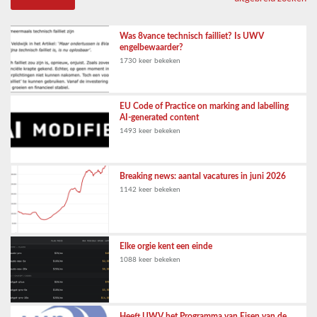
Was 8vance technisch failliet? Is UWV
engelbewaarder?
1730 keer bekeken
EU Code of Practice on marking and labelling
AI-generated content
1493 keer bekeken
Breaking news: aantal vacatures in juni 2026
1142 keer bekeken
Elke orgie kent een einde
1088 keer bekeken
Heeft UWV het Programma van Eisen van de