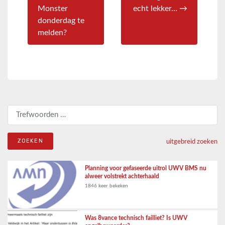
Monster
echt lekker… →
donderdag te
melden?
Zoeken naar:
uitgebreid zoeken
Planning voor gefaseerde uitrol UWV BMS nu
alweer volstrekt achterhaald
1846 keer bekeken
Was 8vance technisch failliet? Is UWV