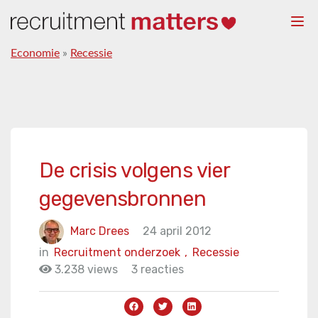
Togg
navi
Economie
»
Recessie
De crisis volgens vier
gegevensbronnen
Marc Drees
24 april 2012
in
Recruitment onderzoek
,
Recessie
3.238 views
3 reacties