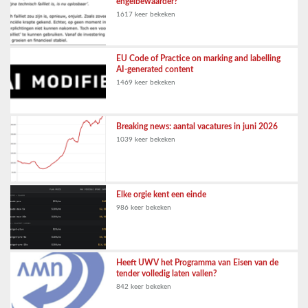
engelbewaarder?
1617 keer bekeken
EU Code of Practice on marking and labelling
AI-generated content
1469 keer bekeken
Breaking news: aantal vacatures in juni 2026
1039 keer bekeken
Elke orgie kent een einde
986 keer bekeken
Heeft UWV het Programma van Eisen van de
tender volledig laten vallen?
842 keer bekeken