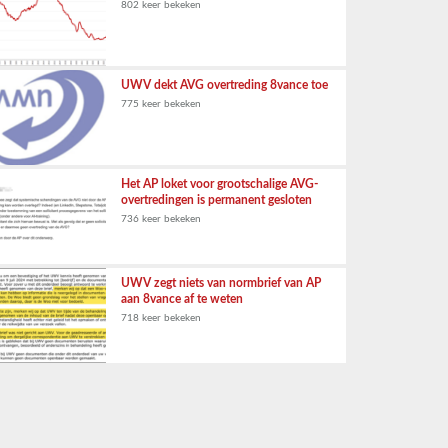
802 keer bekeken
UWV dekt AVG overtreding 8vance toe
775 keer bekeken
Het AP loket voor grootschalige AVG-
overtredingen is permanent gesloten
736 keer bekeken
UWV zegt niets van normbrief van AP
aan 8vance af te weten
718 keer bekeken