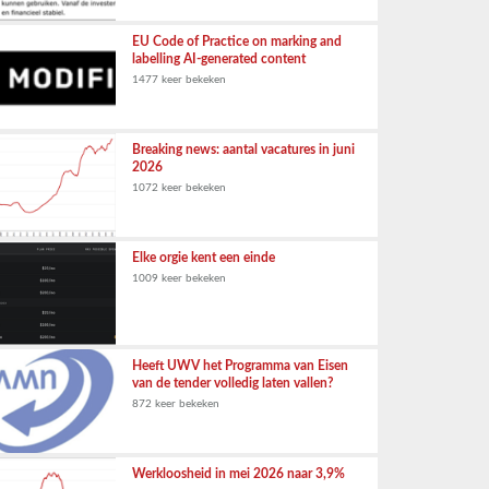
EU Code of Practice on marking and
labelling AI-generated content
1477 keer bekeken
Breaking news: aantal vacatures in juni
2026
1072 keer bekeken
Elke orgie kent een einde
1009 keer bekeken
Heeft UWV het Programma van Eisen
van de tender volledig laten vallen?
872 keer bekeken
Werkloosheid in mei 2026 naar 3,9%