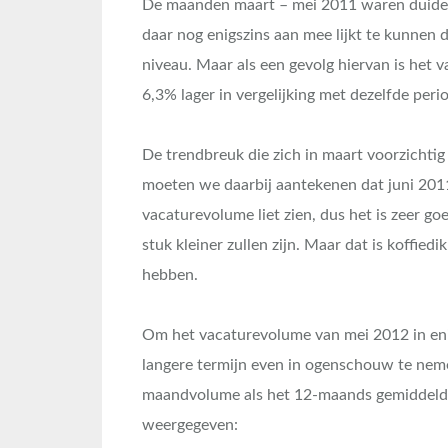
De maanden maart – mei 2011 waren duidel
daar nog enigszins aan mee lijkt te kunnen d
niveau. Maar als een gevolg hiervan is het v
6,3% lager in vergelijking met dezelfde peri
De trendbreuk die zich in maart voorzichtig 
moeten we daarbij aantekenen dat juni 2011
vacaturevolume liet zien, dus het is zeer g
stuk kleiner zullen zijn. Maar dat is koffi
hebben.
Om het vacaturevolume van mei 2012 in enig
langere termijn even in ogenschouw te neme
maandvolume als het 12-maands gemiddelde
weergegeven: