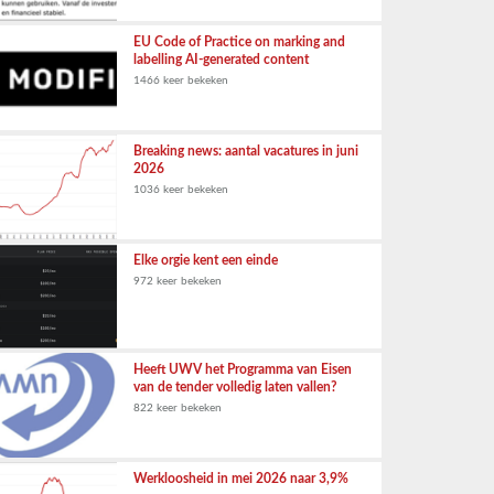
EU Code of Practice on marking and
labelling AI-generated content
1466 keer bekeken
Breaking news: aantal vacatures in juni
2026
1036 keer bekeken
Elke orgie kent een einde
972 keer bekeken
Heeft UWV het Programma van Eisen
van de tender volledig laten vallen?
822 keer bekeken
Werkloosheid in mei 2026 naar 3,9%