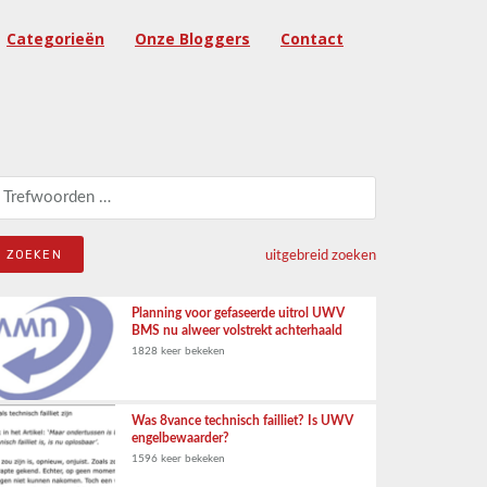
Categorieën
Onze Bloggers
Contact
eken naar:
uitgebreid zoeken
Planning voor gefaseerde uitrol UWV
BMS nu alweer volstrekt achterhaald
1828 keer bekeken
Was 8vance technisch failliet? Is UWV
engelbewaarder?
1596 keer bekeken