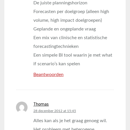
De juiste planningshorizon
Forecasten per doelgroep (alleen high
volume, high impact doelgroepen)
Geplande en ongeplande vraag
Een mix van clinische en statistische
forecastingtechnieken
Een simpele BI tool waarin je met what
if scenario’s kan spelen
Beantwoorden
Thomas
says:
28 december 2012 at 15:45
Alles kan als je het graag genoeg wil.
Het probleem met heterogene