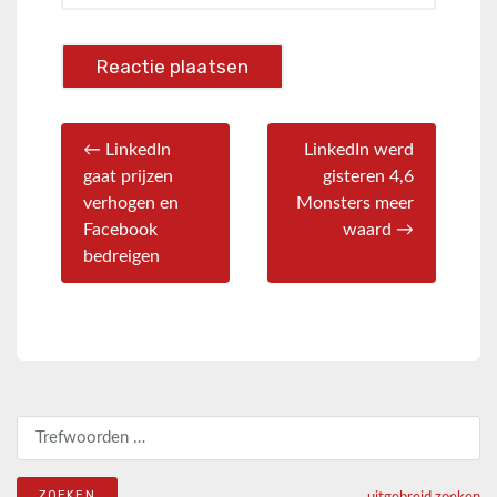
← LinkedIn
LinkedIn werd
gaat prijzen
gisteren 4,6
verhogen en
Monsters meer
Facebook
waard →
bedreigen
Zoeken naar:
uitgebreid zoeken