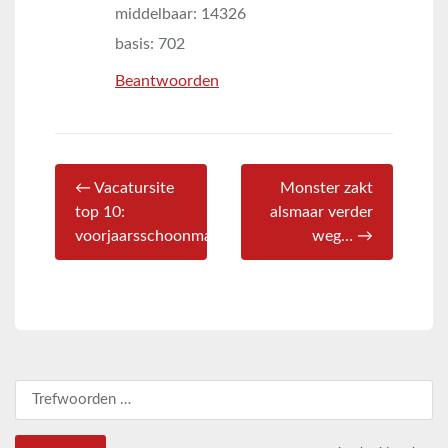
middelbaar: 14326
basis: 702
Beantwoorden
← Vacatursite
Monster zakt
top 10:
alsmaar verder
voorjaarsschoonmaak?
weg… →
Zoeken naar: