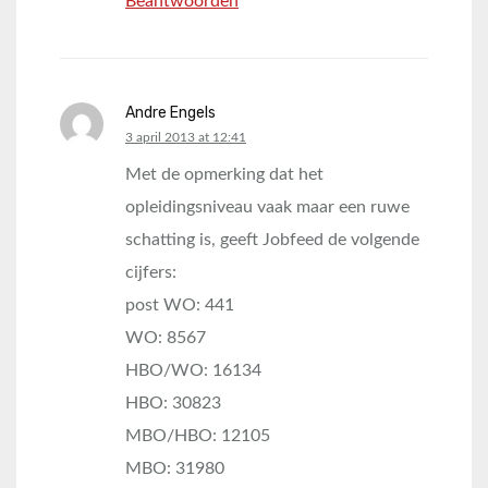
Beantwoorden
Andre Engels
says:
3 april 2013 at 12:41
Met de opmerking dat het
opleidingsniveau vaak maar een ruwe
schatting is, geeft Jobfeed de volgende
cijfers:
post WO: 441
WO: 8567
HBO/WO: 16134
HBO: 30823
MBO/HBO: 12105
MBO: 31980