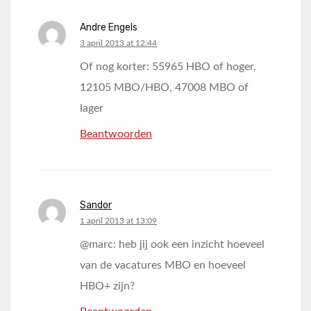
Andre Engels
says:
3 april 2013 at 12:44
Of nog korter: 55965 HBO of hoger,
12105 MBO/HBO, 47008 MBO of
lager
Beantwoorden
Sandor
says:
1 april 2013 at 13:09
@marc: heb jij ook een inzicht hoeveel
van de vacatures MBO en hoeveel
HBO+ zijn?