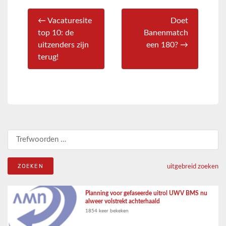
← Vacaturesite
Doet
top 10: de
Banenmatch
uitzenders zijn
een 180? →
terug!
Zoeken naar:
uitgebreid zoeken
Planning voor gefaseerde uitrol UWV BMS nu
alweer volstrekt achterhaald
1854 keer bekeken