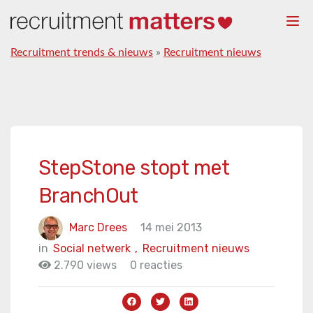
Togg
navi
Recruitment trends & nieuws
»
Recruitment nieuws
StepStone stopt met
BranchOut
Marc Drees
14 mei 2013
in
Social netwerk
,
Recruitment nieuws
2.790 views
0 reacties