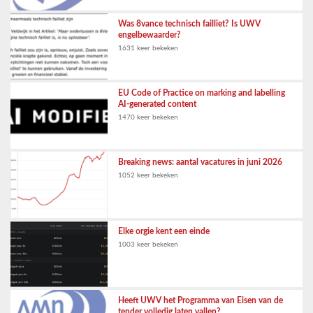
Was 8vance technisch failliet? Is UWV
engelbewaarder?
1631 keer bekeken
EU Code of Practice on marking and labelling
AI-generated content
1470 keer bekeken
Breaking news: aantal vacatures in juni 2026
1052 keer bekeken
Elke orgie kent een einde
1003 keer bekeken
Heeft UWV het Programma van Eisen van de
tender volledig laten vallen?