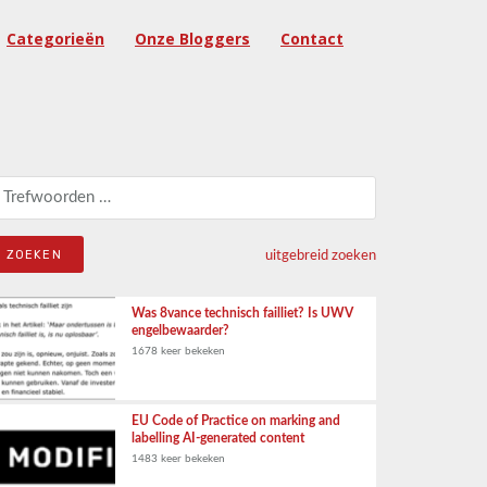
Categorieën
Onze Bloggers
Contact
eken naar:
uitgebreid zoeken
Was 8vance technisch failliet? Is UWV
engelbewaarder?
1678 keer bekeken
EU Code of Practice on marking and
labelling AI-generated content
1483 keer bekeken