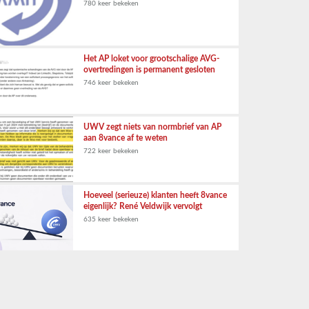
780 keer bekeken
Het AP loket voor grootschalige AVG-
overtredingen is permanent gesloten
746 keer bekeken
UWV zegt niets van normbrief van AP
aan 8vance af te weten
722 keer bekeken
Hoeveel (serieuze) klanten heeft 8vance
eigenlijk? René Veldwijk vervolgt
635 keer bekeken