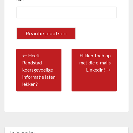
← Heeft
Flikker toch op
Randstad
met die e-mails
koersgevoelige
LinkedIn! →
informatie laten
lekken?
Zoeken naar: