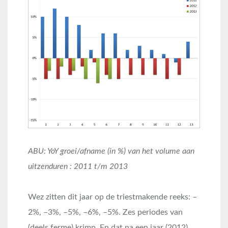
ABU: YoY groei/afname (in %) van het volume aan
uitzenduren : 2011 t/m 2013
Wez zitten dit jaar op de triestmakende reeks: –
2%, –3%, –5%, –6%, –5%. Zes periodes van
(deels ferme) krimp. En dat na een jaar (2012)