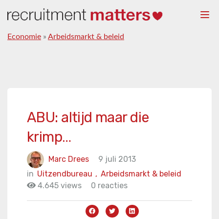
Togg
navi
Economie
»
Arbeidsmarkt & beleid
ABU: altijd maar die
krimp…
Marc Drees
9 juli 2013
in
Uitzendbureau
,
Arbeidsmarkt & beleid
4.645 views
0 reacties