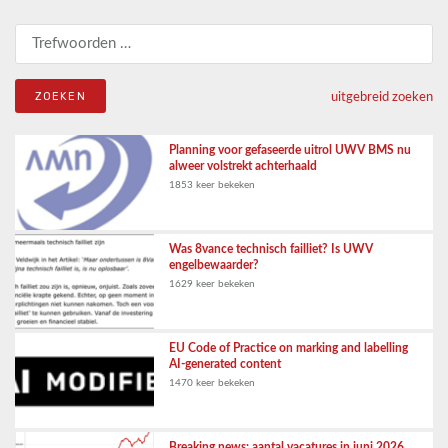
Zoeken naar:
uitgebreid zoeken
Planning voor gefaseerde uitrol UWV BMS nu
alweer volstrekt achterhaald
1853 keer bekeken
Was 8vance technisch failliet? Is UWV
engelbewaarder?
1629 keer bekeken
EU Code of Practice on marking and labelling
AI-generated content
1470 keer bekeken
Breaking news: aantal vacatures in juni 2026