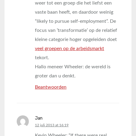
weer tot een groep die het liefst een
vaste baan heeft, en daardoor weinig
“likely to pursue self-employment”. De
focus van ’transformatie’ op de relatief
kleine categorie hoger opgeleiden doet
veel groepen op de arbeidsmarkt
tekort.
Hallo meneer Wheeler: de wereld is
groter dan u denkt.
Beantwoorden
Jan
says:
12 juli 2013 at 16:19
Kevin Wheeler: “If there were real