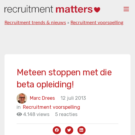
Togg
navi
Recruitment trends & nieuws
»
Recruitment voorspelling
Meteen stoppen met die
beta opleiding!
Marc Drees
12 juli 2013
in
Recruitment voorspelling
4.148 views
5 reacties