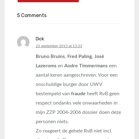
5 Comments
Dick
says:
22 september 2013 at 13:23
Bruno Bruins
,
Fred Paling
,
José
Lazeroms
en
Andre Timmermans
een
aantal keren aangeschreven. Voor een
onschuldige burger door UWV
bestempeld van
fraude
heeft RvB geen
respect ondanks vele onwaarheden in
mijn ZZP 2004-2006 dossier doen deze
personen niets.
Zo reageert de gehele RvB niet incl.