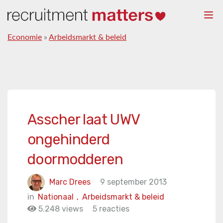
Togg
navi
Economie
»
Arbeidsmarkt & beleid
Asscher laat UWV
ongehinderd
doormodderen
Marc Drees
9 september 2013
in
Nationaal
,
Arbeidsmarkt & beleid
5.248 views
5 reacties