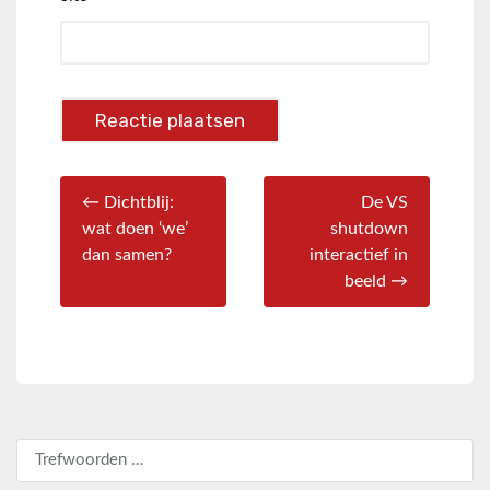
← Dichtblij:
De VS
wat doen ‘we’
shutdown
dan samen?
interactief in
beeld →
Zoeken naar: