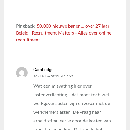
Pingback:
50.000 nieuwe banen… over 27 jaar |
Beleid | Recruitment Matters - Alles over online
recruitment
Cambridge
says:
14 oktober 2013 at 17:52
Wat een misvatting hier over
lastenverlichting… dat moet toch wel
werkgeverslasten zijn en zeker niet de
werknemerslasten. De vraag naar
arbeid stimuleer je door de kosten van
arbeid te beperken. Dat kan in het