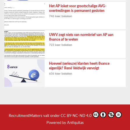
Het AP loket voor grootschalige AVG-
overtredingen is permanent gesloten
746 keer bekeken
UWV zegt niets van normbrief van AP aan
8vance af te weten
723 keer bekeken
Hoeveel (serieuze) klanten heeft 8vance
eigenlijk? René Veldwijk vervolgt
636 keer bekeken
RecruitmentMatters
valt onder
CC BY-NC-ND 4.0
Powered by Antiquitas