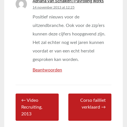
Adriana van Schalken | Payrolling Works
says:
14 november 2013 at 12:25
Positief nieuws voor de
uitzendbranche. Ook voor de zzp’ers
kunnen deze cijfers hoopgevend zijn.
Het zal echter nog wel jaren kunnen
voordat er van een echt herstel
gesproken kan worden.
Beantwoorden
← Video
Corso failliet
Recruiting,
verklaard →
2013