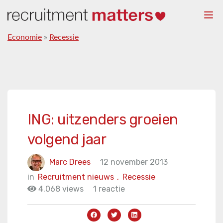
Togg
navi
Economie
»
Recessie
ING: uitzenders groeien
volgend jaar
Marc Drees
12 november 2013
in
Recruitment nieuws
,
Recessie
4.068 views
1 reactie