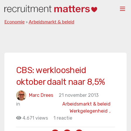
Togg
navi
Economie
»
Arbeidsmarkt & beleid
CBS: werkloosheid
oktober daalt naar 8,5%
Marc Drees
21 november 2013
in
Arbeidsmarkt & beleid
Werkgelegenheid
,
4.671 views
1 reactie