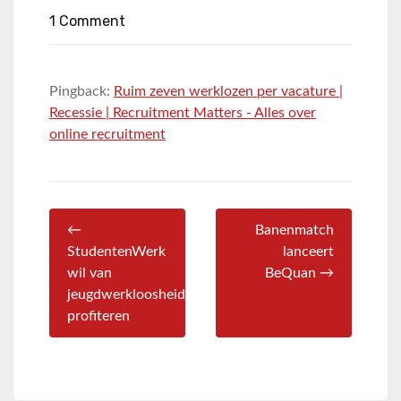
1 Comment
Pingback:
Ruim zeven werklozen per vacature |
Recessie | Recruitment Matters - Alles over
online recruitment
←
Banenmatch
StudentenWerk
lanceert
wil van
BeQuan →
jeugdwerkloosheid
profiteren