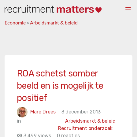
Togg
navi
Economie
»
Arbeidsmarkt & beleid
ROA schetst somber
beeld en is mogelijk te
positief
Marc Drees
3 december 2013
in
Arbeidsmarkt & beleid
Recruitment onderzoek
,
3.499 views
0 reacties