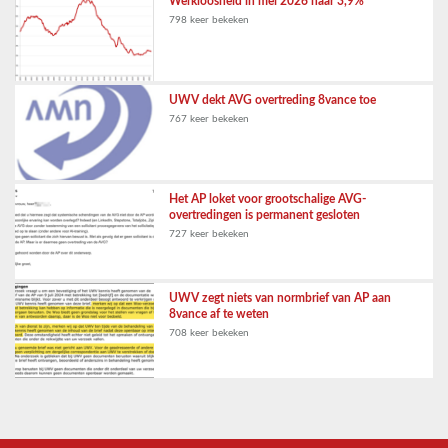
Werkloosheid in mei 2026 naar 3,9%
798 keer bekeken
UWV dekt AVG overtreding 8vance toe
767 keer bekeken
Het AP loket voor grootschalige AVG-
overtredingen is permanent gesloten
727 keer bekeken
UWV zegt niets van normbrief van AP aan
8vance af te weten
708 keer bekeken