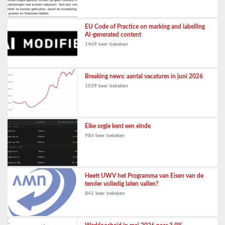
EU Code of Practice on marking and labelling
AI-generated content
1469 keer bekeken
Breaking news: aantal vacatures in juni 2026
1039 keer bekeken
Elke orgie kent een einde
986 keer bekeken
Heeft UWV het Programma van Eisen van de
tender volledig laten vallen?
841 keer bekeken