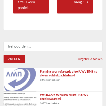
site? Geen
bang? →
paniek!
Zoeken naar:
uitgebreid zoeken
Planning voor gefaseerde uitrol UWV BMS nu
alweer volstrekt achterhaald
1846 keer bekeken
Was 8vance technisch failliet? Is UWV
engelbewaarder?
1617 keer bekeken