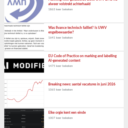
alweer volstrekt achterhaald
1863 keer bekeken
Was 8vance technisch failliet? Is UWV
engelbewaarder?
1641 keer bekeken
EU Code of Practice on marking and labelling
AI-generated content
1475 keer bekeken
Breaking news: aantal vacatures in juni 2026
1065 keer bekeken
Elke orgie kent een einde
1007 keer bekeken