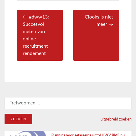
← #dww13:
Clooks is niet
Succesvol
meer →
meten van
online
recruitment
rendement
Zoeken naar:
uitgebreid zoeken
Planning voor gefaseerde uitrol UWV BMS nu