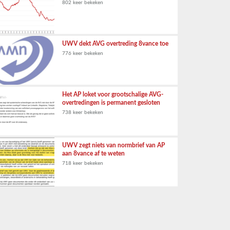
802 keer bekeken
UWV dekt AVG overtreding 8vance toe
776 keer bekeken
Het AP loket voor grootschalige AVG-
overtredingen is permanent gesloten
738 keer bekeken
UWV zegt niets van normbrief van AP
aan 8vance af te weten
718 keer bekeken