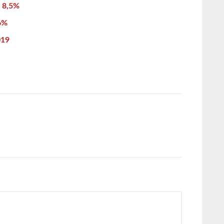
r 8,5%
,6%
019