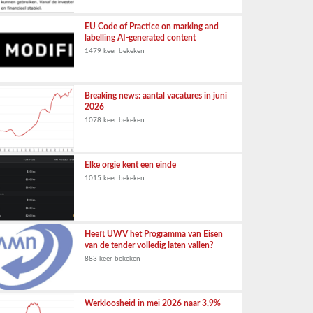
EU Code of Practice on marking and
labelling AI-generated content
1479 keer bekeken
Breaking news: aantal vacatures in juni
2026
1078 keer bekeken
Elke orgie kent een einde
1015 keer bekeken
Heeft UWV het Programma van Eisen
van de tender volledig laten vallen?
883 keer bekeken
Werkloosheid in mei 2026 naar 3,9%