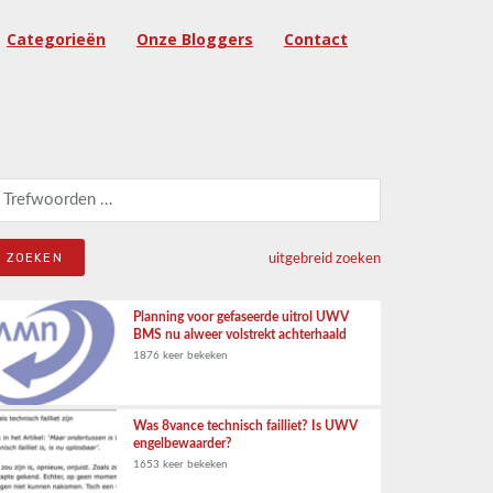
Categorieën
Onze Bloggers
Contact
eken naar:
uitgebreid zoeken
Planning voor gefaseerde uitrol UWV
BMS nu alweer volstrekt achterhaald
1876 keer bekeken
Was 8vance technisch failliet? Is UWV
engelbewaarder?
1653 keer bekeken