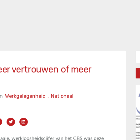
Zo
eer vertrouwen of meer
in
Werkgelegenheid
,
Nationaal
fraaie, werkloosheidscijfer van het CBS was deze