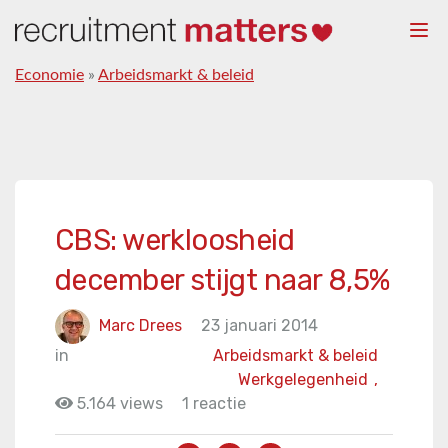
Togg
navi
Economie
»
Arbeidsmarkt & beleid
CBS: werkloosheid
december stijgt naar 8,5%
Marc Drees
23 januari 2014
in
Arbeidsmarkt & beleid
Werkgelegenheid
,
5.164 views
1 reactie