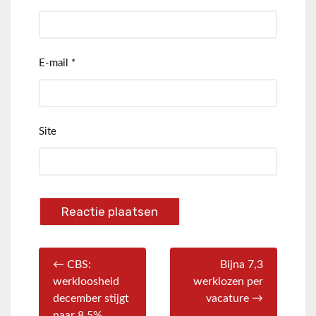
E-mail
*
Site
← CBS:
Bijna 7,3
werkloosheid
werklozen per
december stijgt
vacature →
naar 8,5%