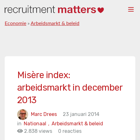
Togg
navi
Economie
»
Arbeidsmarkt & beleid
Misère index:
arbeidsmarkt in december
2013
Marc Drees
23 januari 2014
in
Nationaal
,
Arbeidsmarkt & beleid
2.838 views
0 reacties