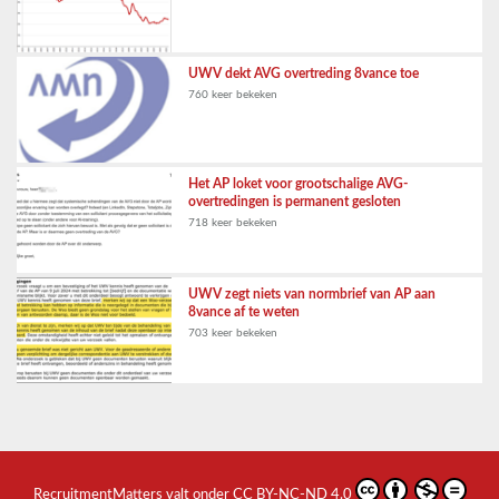
UWV dekt AVG overtreding 8vance toe
760 keer bekeken
Het AP loket voor grootschalige AVG-
overtredingen is permanent gesloten
718 keer bekeken
UWV zegt niets van normbrief van AP aan
8vance af te weten
703 keer bekeken
RecruitmentMatters
valt onder
CC BY-NC-ND 4.0