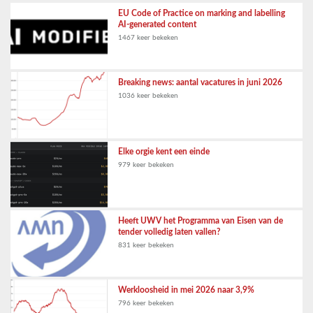
EU Code of Practice on marking and labelling
AI-generated content
1467 keer bekeken
Breaking news: aantal vacatures in juni 2026
1036 keer bekeken
Elke orgie kent een einde
979 keer bekeken
Heeft UWV het Programma van Eisen van de
tender volledig laten vallen?
831 keer bekeken
Werkloosheid in mei 2026 naar 3,9%
796 keer bekeken