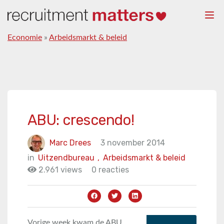
Togg
navi
Economie
»
Arbeidsmarkt & beleid
ABU: crescendo!
Marc Drees
3 november 2014
in
Uitzendbureau
,
Arbeidsmarkt & beleid
2.961 views
0 reacties
Vorige week kwam de ABU