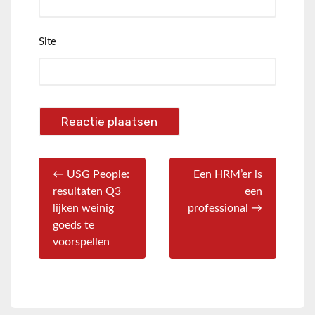
Site
← USG People:
Een HRM’er is
resultaten Q3
een
lijken weinig
professional →
goeds te
voorspellen