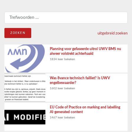
Zoeken naar:
uitgebreid zoeken
Planning voor gefaseerde uitrol UWV BMS nu
alweer volstrekt achterhaald
1834 keer bekeken
Was 8vance technisch failliet? Is UWV
engelbewaarder?
1602 keer bekeken
EU Code of Practice on marking and labelling
AI-generated content
1467 keer bekeken