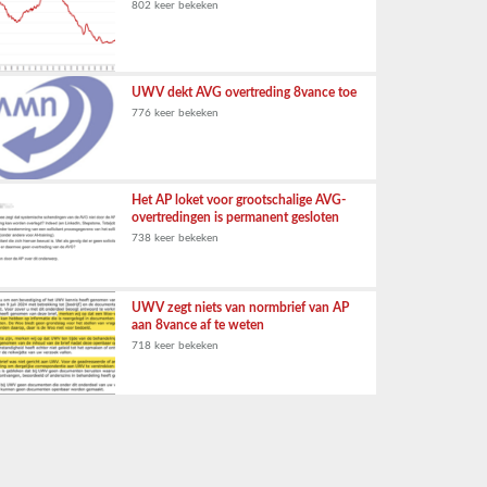
802 keer bekeken
UWV dekt AVG overtreding 8vance toe
776 keer bekeken
Het AP loket voor grootschalige AVG-
overtredingen is permanent gesloten
738 keer bekeken
UWV zegt niets van normbrief van AP
aan 8vance af te weten
718 keer bekeken