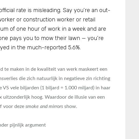
ficial rate is misleading. Say you’re an out-
orker or construction worker or retail
um of one hour of work in a week and are
one pays you to mow their lawn — you’re
oyed in the much-reported 5.6%.
 te maken in de kwaliteit van werk maskeert een
erlies die zich natuurlijk in negatieve zin richting
S vele biljarden (1 biljard = 1.000 miljard) in haar
x uitzonderlijk hoog. Waardoor de illusie van een
f voor deze
smoke and mirrors
show.
nder pijnlijk argument