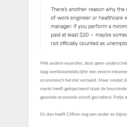
There’s another reason why the of
of-work engineer or healthcare w
manager: If you perform a minim
paid at least $20 — maybe some
not officially counted as unempl
Met andere woorden, door geen onderscheid
laag werkloosheidscijfer een enorm inkomensv
economisch herstel vertaald. Maar omdat de V
markt heeft geïnjecteerd staat de beursinde
gezonde economie wordt gecreëerd. Petje a
En dan heeft Clifton nog een ander en bijzo