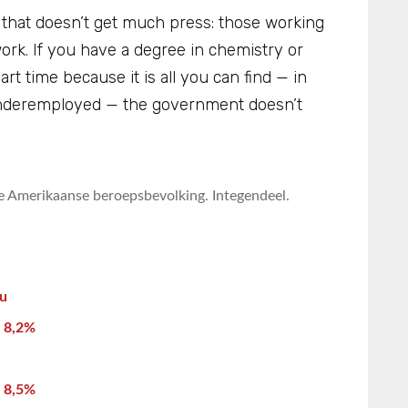
 that doesn’t get much press: those working
ork. If you have a degree in chemistry or
t time because it is all you can find — in
underemployed — the government doesn’t
de Amerikaanse beroepsbevolking. Integendeel.
au
r 8,2%
r 8,5%