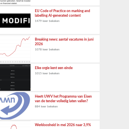
EU Code of Practice on marking and
labelling AI-generated content
1479 keer bekeken
Breaking news: aantal vacatures in juni
2026
1078 keer bekeken
Elke orgie kent een einde
1015 keer bekeken
Heeft UWV het Programma van Eisen
van de tender volledig laten vallen?
884 keer bekeken
Werkloosheid in mei 2026 naar 3,9%