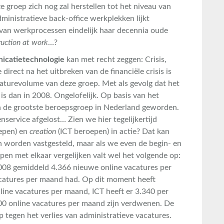
eze groep zich nog zal herstellen tot het niveau van
administratieve back-office werkplekken lijkt
an werkprocessen eindelijk haar decennia oude
ruction at work
…?
icatietechnologie
kan met recht zeggen: Crisis,
direct na het uitbreken van de financiële crisis is
aturevolume van deze groep. Met als gevolg dat het
s dan in 2008. Ongelofelijk. Op basis van het
n de grootste beroepsgroep in Nederland geworden.
nservice afgelost… Zien we hier tegelijkertijd
epen) en
creation
(ICT beroepen) in actie? Dat kan
een worden vastgesteld, maar als we even de begin- en
n met elkaar vergelijken valt wel het volgende op:
2008 gemiddeld 4.366 nieuwe online vacatures per
acatures per maand had. Op dit moment heeft
line vacatures per maand, ICT heeft er 3.340 per
00 online vacatures per maand zijn verdwenen. De
p tegen het verlies van administratieve vacatures.