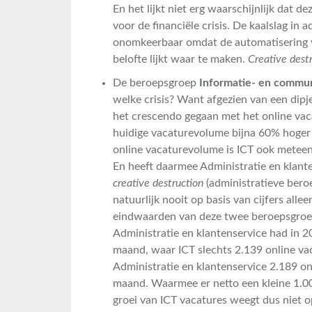
En het lijkt niet erg waarschijnlijk dat d
voor de financiële crisis. De kaalslag in 
onomkeerbaar omdat de automatisering v
belofte lijkt waar te maken.
Creative dest
De beroepsgroep
Informatie- en commun
welke crisis? Want afgezien van een dipje 
het crescendo gegaan met het online vac
huidige vacaturevolume bijna 60% hoger i
online vacaturevolume is ICT ook metee
En heeft daarmee Administratie en klante
creative destruction
(administratieve bero
natuurlijk nooit op basis van cijfers all
eindwaarden van deze twee beroepsgroepe
Administratie en klantenservice had in 
maand, waar ICT slechts 2.139 online v
Administratie en klantenservice 2.189 on
maand. Waarmee er netto een kleine 1.0
groei van ICT vacatures weegt dus niet o