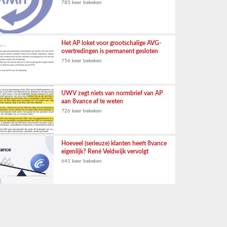
785 keer bekeken
Het AP loket voor grootschalige AVG-
overtredingen is permanent gesloten
756 keer bekeken
UWV zegt niets van normbrief van AP
aan 8vance af te weten
726 keer bekeken
Hoeveel (serieuze) klanten heeft 8vance
eigenlijk? René Veldwijk vervolgt
641 keer bekeken