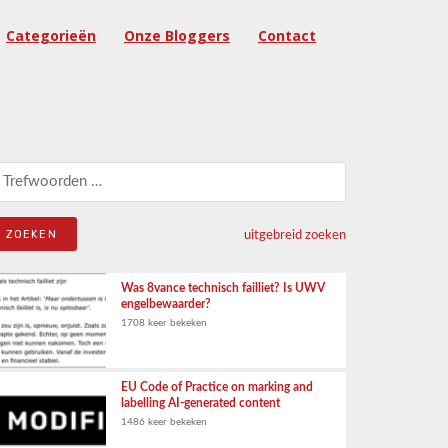
Categorieën
Onze Bloggers
Contact
eken naar:
uitgebreid zoeken
Was 8vance technisch failliet? Is UWV
engelbewaarder?
1708 keer bekeken
EU Code of Practice on marking and
labelling AI-generated content
1486 keer bekeken