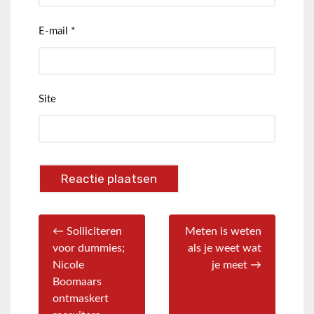
E-mail
*
Site
← Solliciteren
Meten is weten
voor dummies;
als je weet wat
Nicole
je meet →
Boomaars
ontmaskert