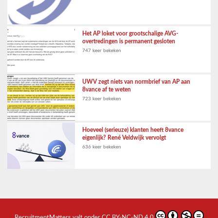
Het AP loket voor grootschalige AVG-
overtredingen is permanent gesloten
747 keer bekeken
UWV zegt niets van normbrief van AP aan
8vance af te weten
723 keer bekeken
Hoeveel (serieuze) klanten heeft 8vance
eigenlijk? René Veldwijk vervolgt
636 keer bekeken
RecruitmentMatters
valt onder
CC BY-NC-ND 4.0