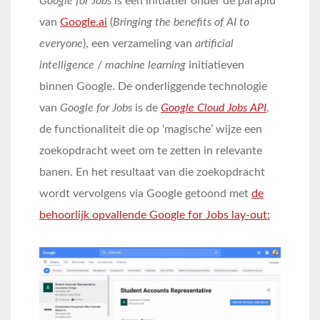
Google for Jobs
is een initiatief onder de paraplu
van
Google.ai
(
Bringing the benefits of AI to
everyone
), een verzameling van
artificial
intelligence
/
machine learning
initiatieven
binnen Google. De onderliggende technologie
van
Google for Jobs
is de
Google Cloud Jobs API
,
de functionaliteit die op ‘magische’ wijze een
zoekopdracht weet om te zetten in relevante
banen. En het resultaat van die zoekopdracht
wordt vervolgens via Google getoond met
de
behoorlijk opvallende Google for Jobs lay-out: