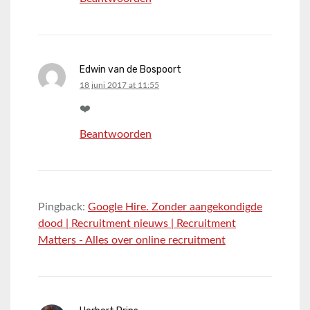
Edwin van de Bospoort
says:
18 juni 2017 at 11:55
❤️
Beantwoorden
Pingback:
Google Hire. Zonder aangekondigde
dood | Recruitment nieuws | Recruitment
Matters - Alles over online recruitment