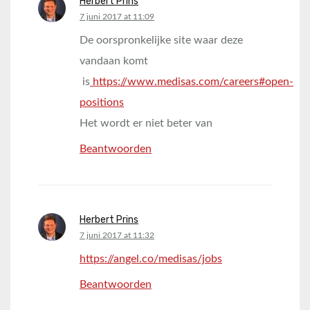
Herbert Prins
says:
7 juni 2017 at 11:09
De oorspronkelijke site waar deze
vandaan komt
is
https://www.medisas.com/careers#open-
positions
Het wordt er niet beter van
Beantwoorden
Herbert Prins
says:
7 juni 2017 at 11:32
https://angel.co/medisas/jobs
Beantwoorden